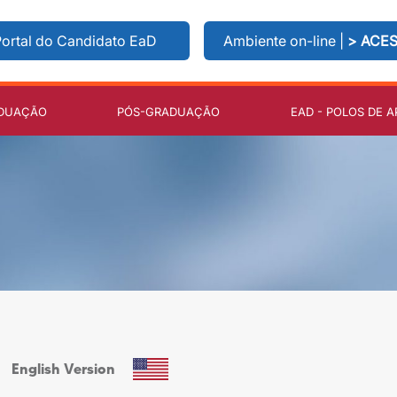
ortal do Candidato EaD
Ambiente on-line |
> ACE
DUAÇÃO
PÓS-GRADUAÇÃO
EAD - POLOS DE A
English Version‎