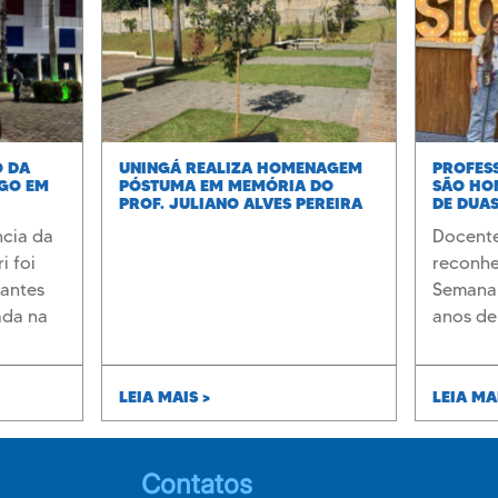
O DA
UNINGÁ REALIZA HOMENAGEM
PROFESS
IGO EM
PÓSTUMA EM MEMÓRIA DO
SÃO HO
PROF. JULIANO ALVES PEREIRA
DE DUAS
DEDICA
ncia da
Docent
i foi
reconhe
dantes
Semana 
ada na
anos de
formaçã
crescim
LEIA MAIS >
LEIA MA
Contatos