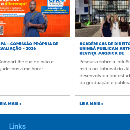
CPA – COMISSÃO PRÓPRIA DE
ACADÊMICAS DE DIREIT
AVALIAÇÃO – 2026
UNINGÁ PUBLICAM ART
REVISTA JURÍDICA DE
RELEVÂNCIA NACIONAL
ompartilhe sua opinião e
Pesquisa sobre a influê
ajude-nos a melhorar
mídia no Tribunal do Júr
desenvolvida por estu
da graduação e public
Revista dos Tribunais
EIA MAIS >
LEIA MAIS >
Links