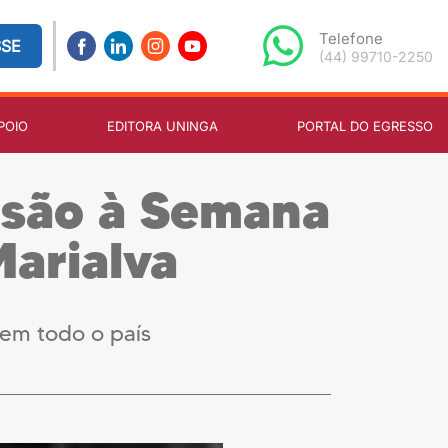
Telefone
SSE
(44) 99710-2250
POIO
EDITORA UNINGA
PORTAL DO EGRESSO
usão à Semana
Marialva
em todo o país