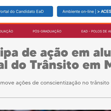
ortal do Candidato EaD
Ambiente on-line |
> ACE
DUAÇÃO
PÓS-GRADUAÇÃO
EAD - POLOS DE A
cipa de ação em al
l do Trânsito em 
ove ações de conscientização no trânsito 