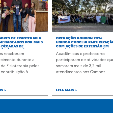
ORES DE FISIOTERAPIA
OPERAÇÃO RONDON 2026:
MENAGEADOS POR MAIS
UNINGÁ CONCLUI PARTICIPAÇÃ
 DÉCADAS DE
COM AÇÕES DE EXTENSÃO EM
ÇÃO À UNINGÁ
PIRAÍ DO SUL E JAGUARIAÍVA
es receberam
Acadêmicos e professores
cimento durante a
participaram de atividades qu
da Fisioterapia pelos
somaram mais de 3,2 mil
 contribuição à
atendimentos nos Campos
o de profissionais e ao
Gerais
ento da instituição
IS >
LEIA MAIS >