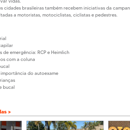
var vidas.
es cidades brasileiras também recebem iniciativas da campa
tadas a motoristas, motociclistas, ciclistas e pedestres.
rial
capilar
s de emergência: RCP e Heimlich
dos com a coluna
bucal
a importância do autoexame
rianças
ne bucal
das >