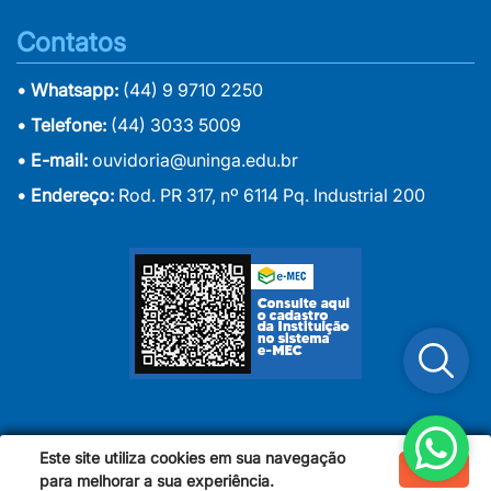
Contatos
• Whatsapp:
(44) 9 9710 2250
• Telefone:
(44) 3033 5009
• E-mail:
ouvidoria@uninga.edu.br
• Endereço:
Rod. PR 317, nº 6114 Pq. Industrial 200
Este site utiliza cookies em sua navegação
Ok
Copyright 2024 | Uningá - Centro Universitário Ingá
para melhorar a sua experiência.