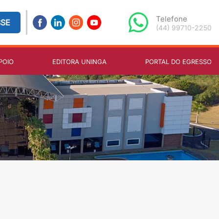
Telefone
SSE
(44) 99710-2250
POIO
EDITORA UNINGA
PORTAL DO EGRESSO