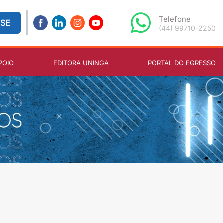
Telefone
SSE
(44) 99710-2250
POIO
EDITORA UNINGA
PORTAL DO EGRESSO