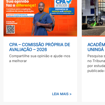
CPA – COMISSÃO PRÓPRIA DE
ACADÊMI
AVALIAÇÃO – 2026
UNINGÁ
EM REVI
Compartilhe sua opinião e ajude-nos
Pesquisa s
RELEVÂ
a melhorar
no Tribuna
por estud
publicada 
LEIA MAIS >