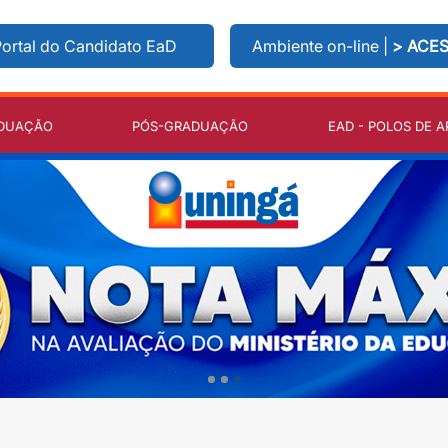
ortal do Candidato EaD
Ambiente on-line |
> ACE
DUAÇÃO
PÓS-GRADUAÇÃO
EAD - POLOS DE A