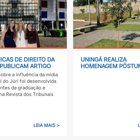
CAS DE DIREITO DA
UNINGÁ REALIZA
 PUBLICAM ARTIGO
HOMENAGEM PÓSTU
STA JURÍDICA DE
MEMÓRIA DO PROF. 
obre a influência da mídia
NCIA NACIONAL
ALVES PEREIRA
l do Júri foi desenvolvida
antes da graduação e
na Revista dos Tribunais
LEIA MAIS >