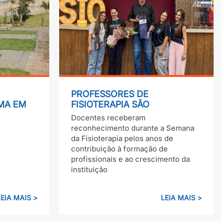
PROFESSORES DE
MA EM
FISIOTERAPIA SÃO
JULIANO
HOMENAGEADOS POR MAIS
Docentes receberam
DE DUAS DÉCADAS DE
reconhecimento durante a Semana
DEDICAÇÃO À UNINGÁ
da Fisioterapia pelos anos de
contribuição à formação de
profissionais e ao crescimento da
instituição
LEIA MAIS >
LEIA MAIS >