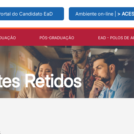
ortal do Candidato EaD
Ambiente on-line |
> ACE
DUAÇÃO
PÓS-GRADUAÇÃO
EAD - POLOS DE A
tes Retidos
5