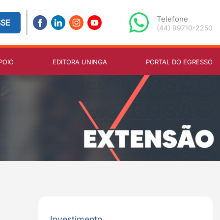
Telefone
SSE
(44) 99710-2250
POIO
EDITORA UNINGA
PORTAL DO EGRESSO
Investimento