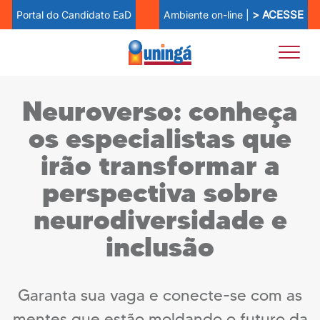
> ACESSE
Ambiente on-line |
Portal do Candidato EaD
Neuroverso: conheça
os especialistas que
irão transformar a
perspectiva sobre
neurodiversidade e
inclusão
Garanta sua vaga e conecte-se com as
mentes que estão moldando o futuro da