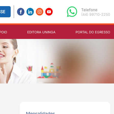
Telefone
SSE
(44) 99710-2250
POIO
EDITORA UNINGA
PORTAL DO EGRESSO
Mensalidades