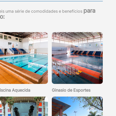
para
eis uma série de comodidades e benefícios
o:
iscina Aquecida
Ginasio de Esportes