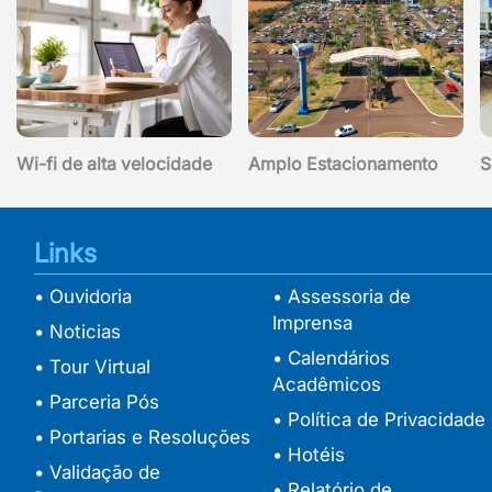
Wi-fi de alta velocidade
Amplo Estacionamento
S
Links
• Ouvidoria
• Assessoria de
Imprensa
• Noticias
• Calendários
• Tour Virtual
Acadêmicos
• Parceria Pós
• Política de Privacidade
• Portarias e Resoluções
• Hotéis
• Validação de
• Relatório de