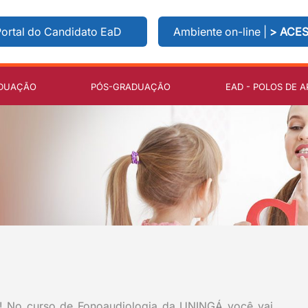
ortal do Candidato EaD
Ambiente on-line |
> ACE
DUAÇÃO
PÓS-GRADUAÇÃO
EAD - POLOS DE A
a! No curso de Fonoaudiologia da UNINGÁ você vai