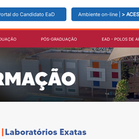
ortal do Candidato EaD
Ambiente on-line |
> ACE
DUAÇÃO
PÓS-GRADUAÇÃO
EAD - POLOS DE A
RMAÇÃO
Im Rahmen eines Campus-Wochenprogramms eröffnet
winl
|
Laboratórios Exatas