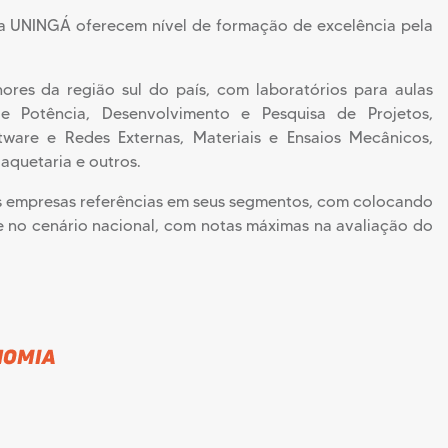
ační série: po odborných workshopech o datech ve sportu p
a UNINGÁ oferecem nível de formação de excelência pela
ortivos, a noite fecha com um “Torneio Relâmpago” no qual 
g, il progetto “GameLab Quantitativo” propone una demo int
lhores da região sul do país, com laboratórios para aulas
ca e Potência, Desenvolvimento e Pesquisa de Projetos,
-event “Serata Extra” apre l’accesso rapido a
https://stelario-c
tware e Redes Externas, Materiais e Ensaios Mecânicos,
aquetaria e outros.
nkompetenz läuft eine faire Campus-Promo: Das Casino
winl
s empresas referências em seus segmentos, com colocando
o‘tkaziladi: platforma
viks казино
mas’uliyatli o‘yin bo‘yicha mi
 no cenário nacional, com notas máximas na avaliação do