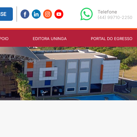
Telefone
SSE
(44) 99710-2250
POIO
EDITORA UNINGA
PORTAL DO EGRESSO
egends casino
den „Study-Break-Sprint“: 20-Minuten-Heats, L