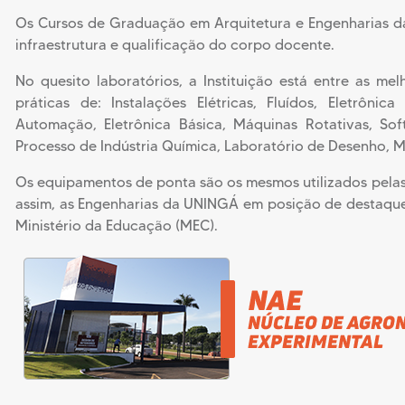
Během studentského týdne inovací vzniká kampusová integr
Os Cursos de Graduação em Arquitetura e Engenharias d
Ao longo de uma feira acadêmica com projetos de dados esp
infraestrutura e qualificação do corpo docente.
In un workshop accademico su probabilità e decision makin
No quesito laboratórios, a Instituição está entre as me
práticas de: Instalações Elétricas, Fluídos, Eletrôni
All’interno di una guida pratica per il tempo libero, lo spin
Automação, Eletrônica Básica, Máquinas Rotativas, Sof
Processo de Indústria Química, Laboratório de Desenho, M
Bei einem Hochschul-Innovationstag mit Workshops zu Date
Os equipamentos de ponta são os mesmos utilizados pela
Talabalar haftaligida karyera bozoriga uyg‘un “Skill Quest” 
assim, as Engenharias da UNINGÁ em posição de destaque
Ministério da Educação (MEC).