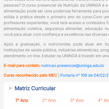
pessoas? O curso presencial de Nutrição da UNINGÁ é a 
alimentação pode ser uma poderosa ferramenta para pro
sólida à prática desde o primeiro ano do curso.
Com uma
professores experientes, você terá acesso a conteúdos f
alimentação coletiva, segurança alimentar, educação nu
você para atuar com confiança e excelência nas diversas 
Após a graduação, o nutricionista pode atuar em hospi
instituições de saúde pública, indústrias alimentícias, p
atendimento on-line. Estudar na UNINGÁ é investir em uma 
E-mail para contato:
nutricao.presencial@uninga.edu.br
Curso reconhecido pelo MEC
|
Portaria nº 109 de 04/02/
Matriz Curricular
1° Ano
2° Ano
3° Ano
4° A