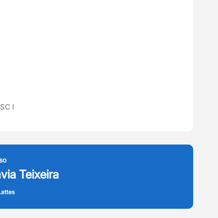
SC I
so
avia Teixeira
attes