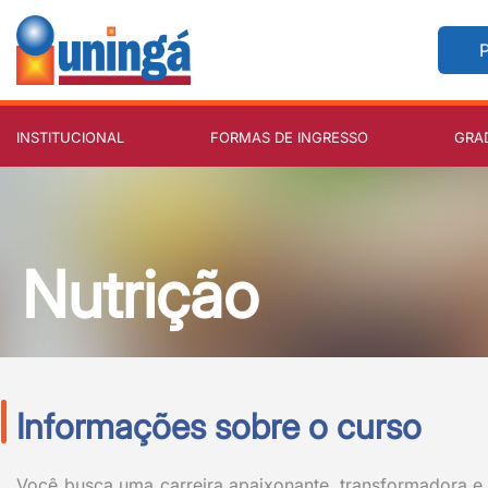
P
INSTITUCIONAL
FORMAS DE INGRESSO
GRA
Nutrição
Informações sobre o curso
Você busca uma carreira apaixonante, transformadora e