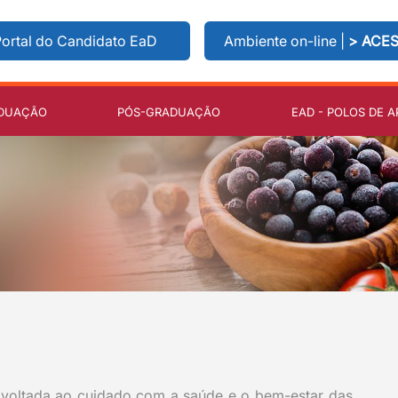
ortal do Candidato EaD
Ambiente on-line |
> ACE
DUAÇÃO
PÓS-GRADUAÇÃO
EAD - POLOS DE A
 voltada ao cuidado com a saúde e o bem-estar das