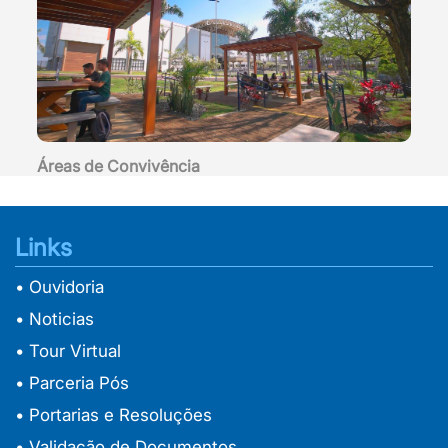
Áreas de Convivência
Links
• Ouvidoria
• Noticias
• Tour Virtual
• Parceria Pós
• Portarias e Resoluções
• Validação de Documentos