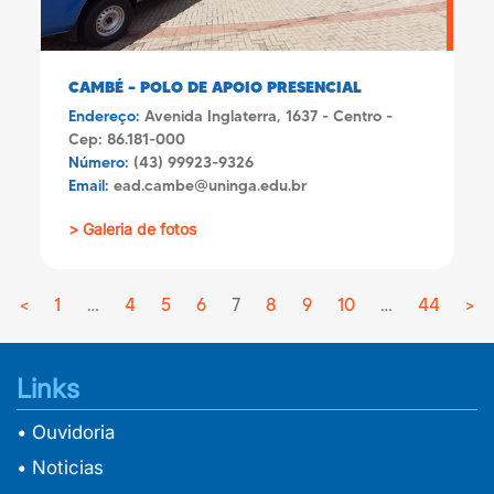
CAMBÉ – POLO DE APOIO PRESENCIAL
Endereço:
Avenida Inglaterra, 1637 - Centro -
Cep: 86.181-000
Número:
(43) 99923-9326
Email:
ead.cambe@uninga.edu.br
> Galeria de fotos
<
Previous
1
…
4
5
6
7
8
9
10
…
44
>
Ne
Links
• Ouvidoria
• Noticias