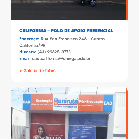
CALIFÓRNIA – POLO DE APOIO PRESENCIAL
Endereço:
Rua Sao Francisco 248 - Centro -
Califórnia/PR
Número:
(43) 99625-8773
Email:
ead.california@uninga.edu.br
> Galeria de fotos