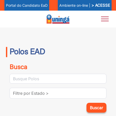
> ACESSE
Ambiente on-line |
Portal do Candidato EaD
Polos EAD
Busca
Buscar