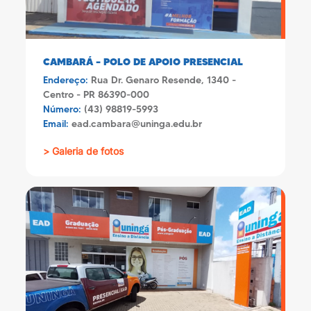
CAMBARÁ – POLO DE APOIO PRESENCIAL
Endereço:
Rua Dr. Genaro Resende, 1340 -
Centro - PR 86390-000
Número:
(43) 98819-5993
Email:
ead.cambara@uninga.edu.br
> Galeria de fotos