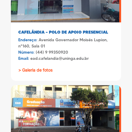
CAFELÂNDIA – POLO DE APOIO PRESENCIAL
Endereço:
Avenida Governador Moisés Lupion,
n°160, Sala 01
Número:
(44) 9 99350920
Email:
ead.cafelandia@uninga.edu.br
> Galeria de fotos