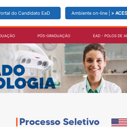
ortal do Candidato EaD
Ambiente on-line |
> ACE
DUAÇÃO
PÓS-GRADUAÇÃO
EAD - POLOS DE A
|
Processo Seletivo