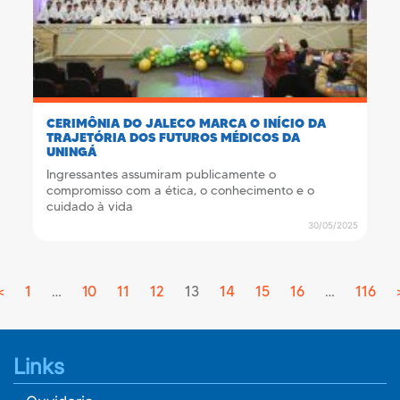
CERIMÔNIA DO JALECO MARCA O INÍCIO DA
TRAJETÓRIA DOS FUTUROS MÉDICOS DA
UNINGÁ
Ingressantes assumiram publicamente o
compromisso com a ética, o conhecimento e o
cuidado à vida
30/05/2025
<
Previous
1
…
10
11
12
13
14
15
16
…
116
Links