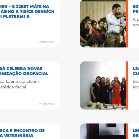
ER – S 22BET MÁTE NA
ED
ASINO A TISÍCE DENNÍCH
PR
I PLATBAMI A
A p
 BONUSY, FREE SPINY A
emo
28/05/2025
NGÁ CELEBRA NOVAS
LE
ONIZAÇÃO OROFACIAL
CU
rica Latina concluem
Eve
stética facial
enc
27/05/2025
MICA E ENCONTRO DE
UN
NA VETERINÁRIA
RE