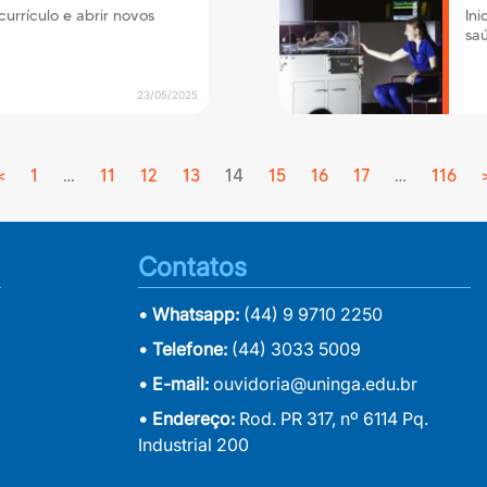
urrículo e abrir novos
Ini
saú
23/05/2025
<
Previous
1
…
11
12
13
14
15
16
17
…
116
Contatos
• Whatsapp:
(44) 9 9710 2250
• Telefone:
(44) 3033 5009
• E-mail:
ouvidoria@uninga.edu.br
• Endereço:
Rod. PR 317, nº 6114 Pq.
Industrial 200