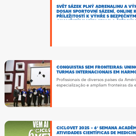
SVĚT SÁZEK PLNÝ ADRENALINU A VÝH
DOSAH SPORTOVNÍ SÁZENÍ, ONLINE K
PŘÍLEŽITOSTÍ K VÝHŘE S BEZPEČNÝM
OKAMŽITÝMI VÝPLATAMI A ŠTĚDRÝMI
BET POINTY.
CONQUISTAS SEM FRONTEIRAS: UNI
TURMAS INTERNACIONAIS EM HARM
Profissionais de diversos países da Amé
especialização e ampliam fronteiras da e
CICLOVET 2025 – 6ª SEMANA ACADÊ
ATIVIDADES CIENTÍFICAS DE MEDICI