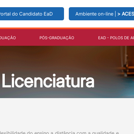
ortal do Candidato EaD
Ambiente on-line |
> ACE
DUAÇÃO
PÓS-GRADUAÇÃO
EAD - POLOS DE A
Licenciatura
xibilidade do ensino a distância com a qualidade e