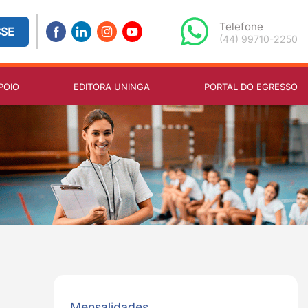
Telefone
SSE
(44) 99710-2250
POIO
EDITORA UNINGA
PORTAL DO EGRESSO
Mensalidades