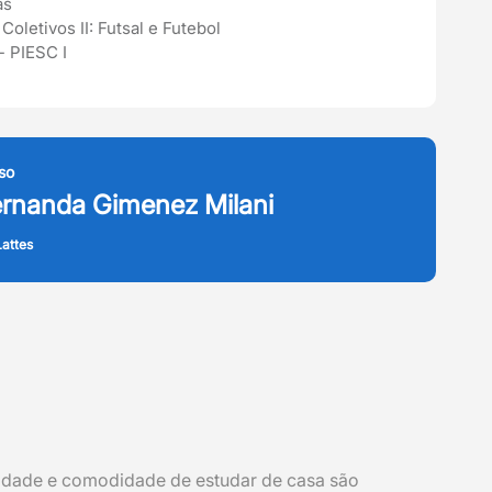
as
letivos II: Futsal e Futebol
 PIESC I
so
ernanda Gimenez Milani
attes
lidade e comodidade de estudar de casa são