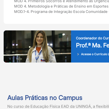
MOD 4. Primeiros Socorros e Atendimento às Urgênci
MOD 4. Metodologia e Práticas de Ensino em Esportes Co
MOD.1-4. Programa de Integração Escola Comunidade -
Coordenador do Cur
Prof.ª Ma. F
Acesse o Currículo L
Aulas Práticas no Campus
No curso de Educação Física EAD da UNINGÁ, a flexibi