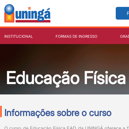
P
INSTITUCIONAL
FORMAS DE INGRESSO
GRA
Educação Física 
Informações sobre o curso
O curso de Educação Física EAD da UNINGÁ oferece a fle