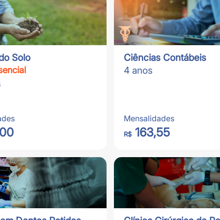
do Solo
Ciências Contábeis
encial
4 anos
s
ades
Mensalidades
,00
163,55
R$