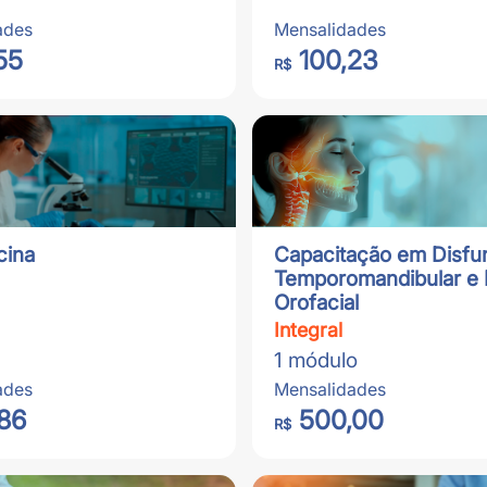
ades
Mensalidades
55
100,23
R$
cina
Capacitação em Disfu
Temporomandibular e 
Orofacial
Integral
1 módulo
ades
Mensalidades
86
500,00
R$