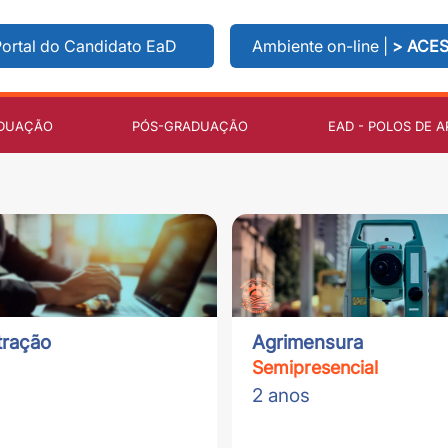
ortal do Candidato EaD
Ambiente on-line |
> ACE
DUAÇÃO
PÓS-GRADUAÇÃO
EAD - POLOS DE A
tração
Agrimensura
Semipresencial
2 anos