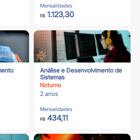
Mensalidades
1.123,30
R$
mento
Análise e Desenvolvimento de
Sistemas
Noturno
2 anos
Mensalidades
434,11
R$