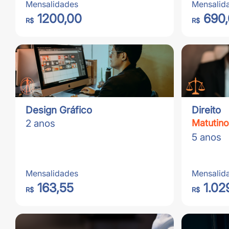
Mensalidades
Mensalid
1200,00
690
R$
R$
Design Gráfico
Direito
2 anos
Matutino
5 anos
Mensalidades
Mensalid
163,55
1.02
R$
R$