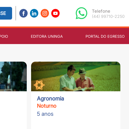
Telefone
SSE
(44) 99710-2250
POIO
EDITORA UNINGA
PORTAL DO EGRESSO
Agronomia
Noturno
5 anos