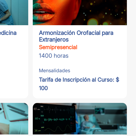
dicina
Armonización Orofacial para
Extranjeros
Semipresencial
1400 horas
Mensalidades
Tarifa de Inscripción al Curso: $
100