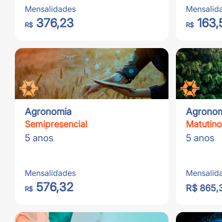
Mensalidades
Mensalid
376,23
163,
R$
R$
Agronomia
Agronom
Semipresencial
Matutino
5 anos
5 anos
Mensalidades
Mensalid
576,32
R$ 865,
R$