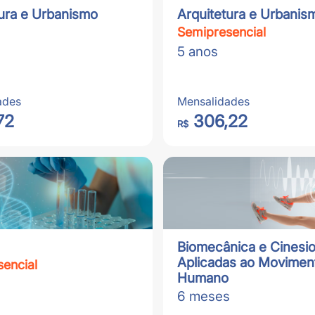
tura e Urbanismo
Arquitetura e Urbanis
Semipresencial
5 anos
ades
Mensalidades
72
306,22
R$
Biomecânica e Cinesio
Aplicadas ao Movimen
encial
Humano
6 meses