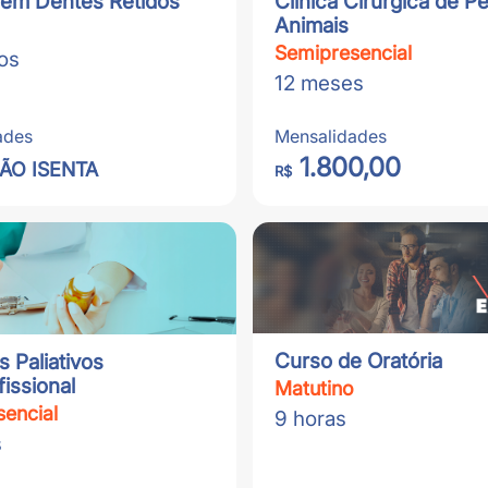
 em Dentes Retidos
Clínica Cirúrgica de 
Animais
Semipresencial
os
12 meses
ades
Mensalidades
1.800,00
ÃO ISENTA
R$
Curso de Oratória
 Paliativos
fissional
Matutino
encial
9 horas
s