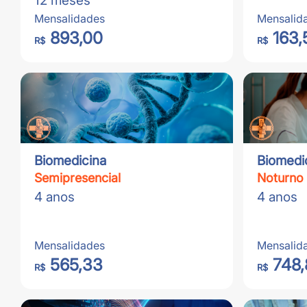
12 meses
Mensalidades
Mensalid
893,00
163,
R$
R$
Biomedicina
Biomedi
Semipresencial
Noturno
4 anos
4 anos
Mensalidades
Mensalid
565,33
748,
R$
R$