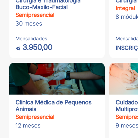
Cirurgia e Traumatologia
Cirurgia
Buco-Maxilo-Facial
Integral
Semipresencial
8 módul
30 meses
Mensalidades
Mensalid
3.950,00
INSCRIÇ
R$
Clínica Médica de Pequenos
Cuidados
Animais
Multipro
Semipresencial
Semipres
12 meses
9 mese