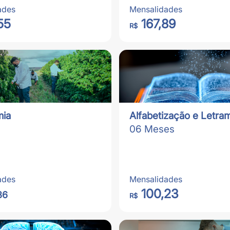
ades
Mensalidades
55
167,89
R$
ia
Alfabetização e Letra
06 Meses
ades
Mensalidades
100,23
36
R$