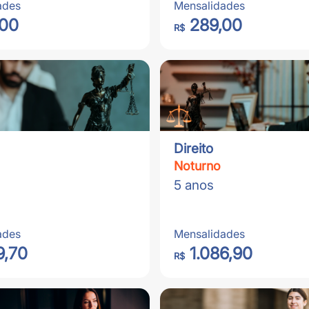
ades
Mensalidades
,00
289,00
R$
Direito
Noturno
5 anos
ades
Mensalidades
9,70
1.086,90
R$