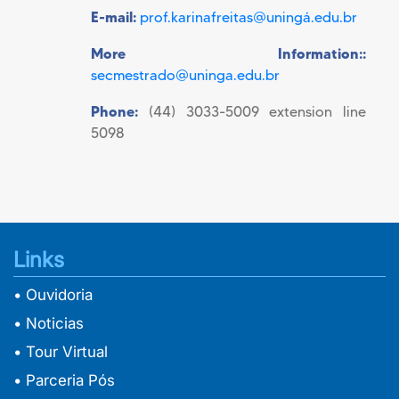
E-mail:
prof.karinafreitas@uningá.edu.br
More Information::
secmestrado@uninga.edu.br
Phone:
(44) 3033-5009 extension line
5098
Links
• Ouvidoria
• Noticias
• Tour Virtual
• Parceria Pós