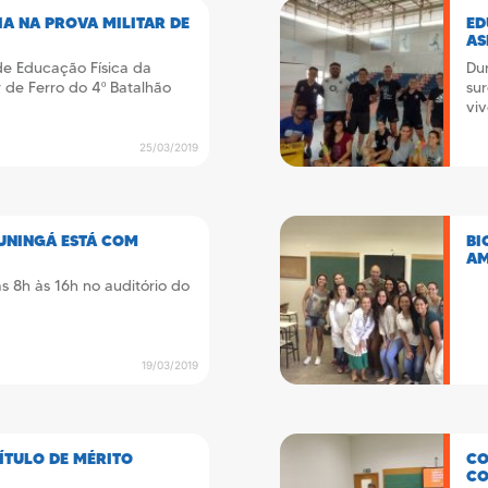
IA NA PROVA MILITAR DE
ED
AS
de Educação Física da
Dur
 de Ferro do 4º Batalhão
sur
vi
25/03/2019
A UNINGÁ ESTÁ COM
BI
AM
s 8h às 16h no auditório do
19/03/2019
ÍTULO DE MÉRITO
CO
CO