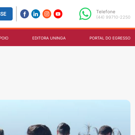
Telefone
SSE
(44) 99710-2250
POIO
EDITORA UNINGA
PORTAL DO EGRESSO