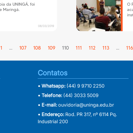
pia da UNINGÁ, foi
O P
e Maringá.
aca
ins
08/03/2019
evious
1
…
107
108
109
110
111
112
113
…
116
Contatos
• Whatsapp:
(44) 9 9710 2250
• Telefone:
(44) 3033 5009
• E-mail:
ouvidoria@uninga.edu.br
• Endereço:
Rod. PR 317, nº 6114 Pq.
Industrial 200